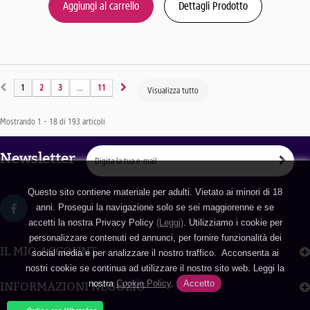
Aggiungi al carrello
Dettagli Prodotto
1
2
3
...
11
Visualizza tutto
Mostrando 1 - 18 di 193 articoli
Newsletter
Questo sito contiene materiale per adulti. Vietato ai minori di 18
anni. Prosegui la navigazione solo se sei maggiorenne e se
accetti la nostra Privacy Policy
(Leggi)
. Utilizziamo i cookie per
personalizzare contenuti ed annunci, per fornire funzionalità dei
IL MIO ACCOUNT
social media e per analizzare il nostro traffico. Acconsenta ai
nostri cookie se continua ad utilizzare il nostro sito web. Leggi la
nostra
Cookie Policy
.
Accetto
INFORMAZIONI NEGOZIO