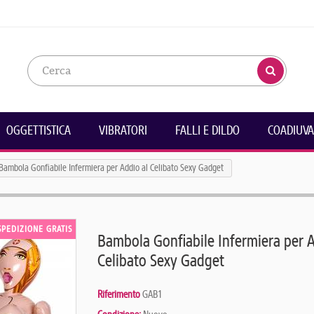
OGGETTISTICA
VIBRATORI
FALLI E DILDO
COADIUVA
Bambola Gonfiabile Infermiera per Addio al Celibato Sexy Gadget
SPEDIZIONE GRATIS
Bambola Gonfiabile Infermiera per A
Celibato Sexy Gadget
Riferimento
GAB1