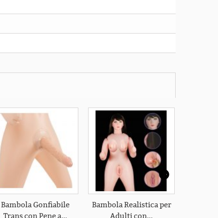
Bambola Gonfiabile
Bambola Realistica per
Bambola
Trans con Pene a...
Adulti con...
Bionda