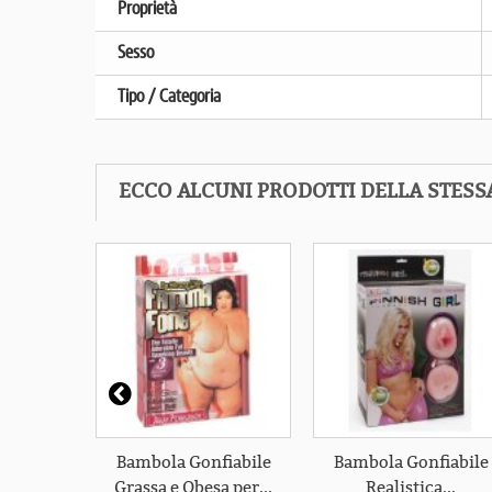
Proprietà
Sesso
Tipo / Categoria
ECCO ALCUNI PRODOTTI DELLA STESS
mbola in
Bambola Gonfiabile
Bambola Gonfiabile
 160 cm
Grassa e Obesa per...
Realistica...