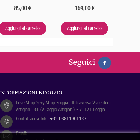
85,00 €
169,00 €
1
Aggiungi al carrello
Aggiungi al carrello
Aggiun
Seguici
INFORMAZIONI NEGOZIO
Love Shop Sexy Shop Foggia , II Traversa Viale degli
Artigiani, 31 (Villaggio Artigiani) - 71121 Foggia
Contattaci subito:
+39 08811961133
Email: