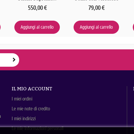
550,00 €
79,00 €
Aggiungi al carrello
Aggiungi al carrello
IL MIO ACCOUNT
I miei ordini
Le mie note di credito
a
I miei indirizzi
Le mie informazioni personali