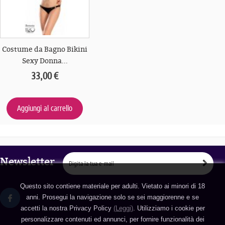
Costume da Bagno Bikini
Sexy Donna...
33,00 €
Aggiungi al carrello
Newsletter
Questo sito contiene materiale per adulti. Vietato ai minori di 18
anni. Prosegui la navigazione solo se sei maggiorenne e se
accetti la nostra Privacy Policy
(Leggi)
. Utilizziamo i cookie per
personalizzare contenuti ed annunci, per fornire funzionalità dei