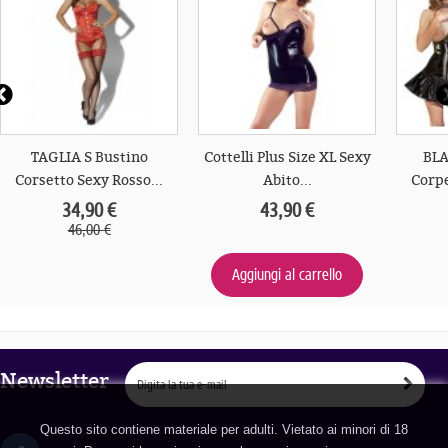
TAGLIA S Bustino
Cottelli Plus Size XL Sexy
BLA
Corsetto Sexy Rosso...
Abito...
Corpe
34,90 €
43,90 €
46,00 €
Aggiungi al carrello
Newsletter
Questo sito contiene materiale per adulti. Vietato ai minori di 18